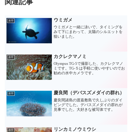
関連記事
ウミガメ
水中
ウミガメと一緒に泳いで、タイミングを
みて下にまわって、太陽のシルエットを
狙いました。
カクレクマノミ
水中
Olympus TG-5で撮影した、カクレクマノ
ミです。TG-５は手軽に使いやすいのでお
勧めの水中カメラです。
慶良間（デバスズメダイの群れ）
水中
慶良間諸島の渡嘉敷島で久しぶりのダイ
ビングでした。デバスズメダイの群れが
見事でした。大好きな被写体です。
リンカミノウミウシ
水中