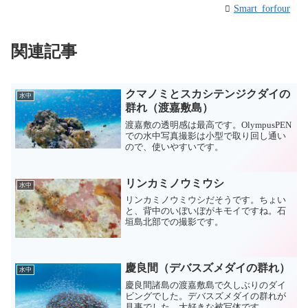
Smart_forfour
関連記事
クマノミとスカシテンジクダイの
水中
群れ（渡嘉敷島）
渡嘉敷の透明感は最高です。OlympusPEN
での水中写真撮影は小型で取り回し通い
ので、使いやすいです。
リンカミノウミウシ
水中
リンカミノウミウシだそうです。ちょい
と、背中のいぼいぼがキモイですね。石
垣島北部での撮影です。
慶良間（デバスズメダイの群れ）
水中
慶良間諸島の渡嘉敷島で久しぶりのダイ
ビングでした。デバスズメダイの群れが
見事でした。大好きな被写体です。