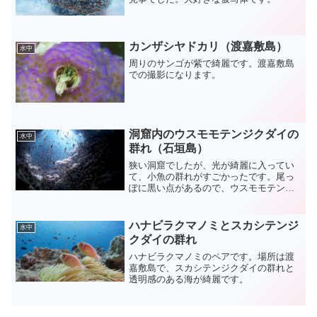
カンザシヤドカリ（渡嘉敷島）
水中
周りのサンゴが紫で綺麗です。渡嘉敷島
での撮影になります。
洞窟内のウスモモテンジクダイの
水中
群れ（石垣島）
狭い洞窟でしたが、光が綺麗に入ってい
て、小魚の群れがすごかったです。尾っ
ぽに黒い点があるので、ウスモモテンジ
クダイと思います。洞窟ポイントは魚眼
が良いですね。
ハナビラクマノミとスカシテンジ
水中
クダイの群れ
ハナビラクマノミのペアです。場所は渡
嘉敷島で、スカシテンジクダイの群れと
透明感のある海が綺麗です。