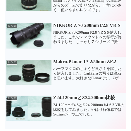
9mm(フルサイズ感さん18mm）の超広角
からのズームでありながら、非常に小さ
く、使いやすいレンズです。
NIKKOR Z 70-200mm f/2.8 VR S
レンズ
NIKKOR Z 70-200mm f/2.8 VR Sを購入し
ました。これでＺマウントへの移行が終
わりました。しっかりＺシリーズで撮影
を楽しみたいです。
Makro-Planar T* 2/50mm ZF.2
レンズ
ハーフマクロのちょうど良さ？を試した
く購入しました。CarlZeissの写りは流石
と思います。大好きなPlanarです。Zボデ
ィでどんな写りをするか確認です。
Z24-120mmとZ24-200mm比較
レンズ
24-120mm f/4 SとZ 24-200mm f/4-6.3 VRの
比較をしてみました。やはり解像感では
S-Lineが一つ上でした。