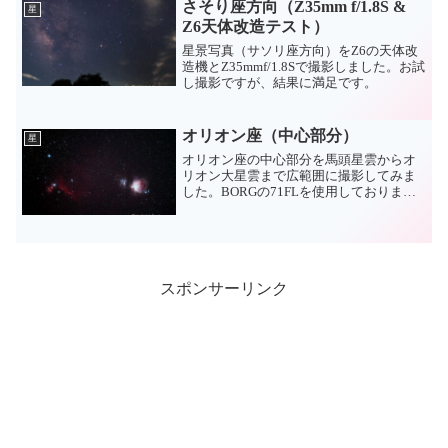
さそり座方向（Z35mm f/1.8S &
星
Z6天体改造テスト）
星景写真（サソリ座方向）をZ6の天体改
造機とZ35mmf/1.8Sで撮影しました。お試
し撮影ですが、結果に満足です。
オリオン座（中心部分）
星
オリオン座の中心部分を馬頭星雲からオ
リオン大星雲まで広範囲に撮影してみま
した。BORGの71FLを使用しておりま
す。
スポンサーリンク