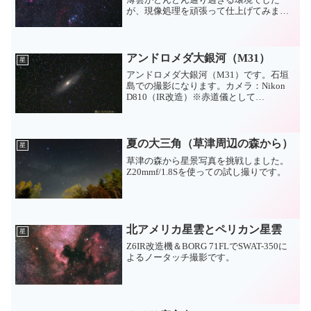
が、現像処理を頑張って仕上げてみまし
た。
アンドロメダ大銀河（M31）
星
アンドロメダ大銀河（M31）です。石垣
島での撮影になります。カメラ：Nikon
D810（IR改造）※赤道儀として
SAWT300sを利用レンズ：AF-S NIKKOR
70-200mm f/2.8G ED VRⅡ
夏の大三角（草津周辺の森から）
星
草津の森から星景写真を挑戦しました。
Z20mmf/1.8Sを使っての試し撮りです。
北アメリカ星雲とペリカン星雲
星
Z6IR改造機＆BORG 71FLでSWAT-350に
よるノータッチ撮影です。