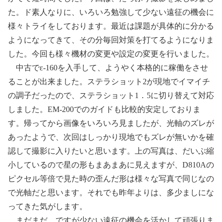
た。ド素人なりに、いろいろ勉強して少ない遠征の機会に
様々トライをしております。最近は課題が具体的に分かる
ようになってきて、その分毎回対策を打てるようになりま
した。今回も様々機材の変更や設定の変更を行いました。
中古でε-160を入手して、ようやく本格的に稼働をさせ
ることが出来ました。ステラショット2が現地でイマイチ
の調子だったので、ステラショット1．5に切り替えて対応
しました。EM-200でのガイドも比較的安定しておりま
す。帰ってから画像をいろいろ見ましたが、光軸のズレが
あったようで、次回はしっかり現地でもズレが無いかを確
認して撮影に入りたいと思います。上の写真は、だいぶ縮
小しているので星の形もまあまあに見えますが、D810Aの
ピクセル等倍で見た時の歪んだ形は様々な写真で同じなの
で光軸だと思います。それでも昨年よりは、多少ましにな
ってきた気がします。
まだまだ、ですが少ない遠征の機会を活かして頑張りま