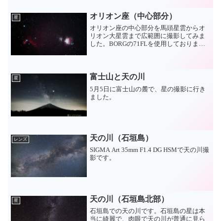
オリオン座（中心部分）
星
オリオン座の中心部分を馬頭星雲からオ
リオン大星雲まで広範囲に撮影してみま
した。BORGの71FLを使用しておりま
す。
富士山と天の川
星
5月5日に富士山の麓で、星の撮影に行き
ました。
天の川（石垣島）
レンズ
SIGMA Art 35mm F1.4 DG HSMで天の川撮
影です。
天の川（石垣島北部）
星
石垣島での天の川です。石垣島の星は本
当に綺麗で、肉眼で天の川が普通に見ら