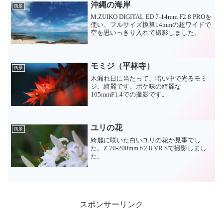
沖縄の海岸
風景
M.ZUIKO DIGITAL ED 7-14mm F2.8 PROを
使い、フルサイズ換算14mmの超ワイドで
空を思いっきり入れて撮影しました。
モミジ（平林寺）
風景
木漏れ日に当たって、暗い中で光るモミ
ジ。綺麗です。ボケ味の綺麗な
105mmF1.4での撮影です。
ユリの花
風景
綺麗に咲いた白いユリの花が見事でし
た。Z 70-200mm f/2.8 VR Sで撮影しまし
た。
スポンサーリンク