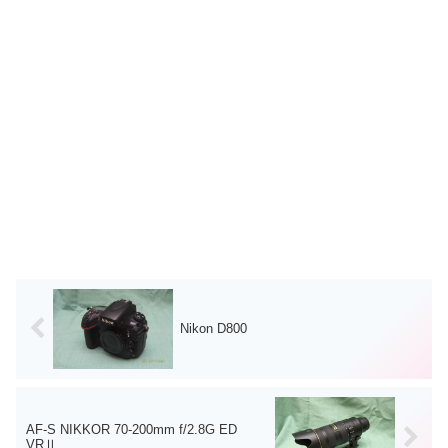
Nikon D800
AF-S NIKKOR 70-200mm f/2.8G ED
VRⅡ