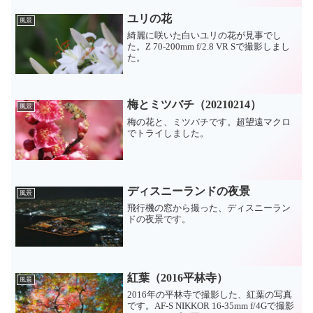
ユリの花
風景
綺麗に咲いた白いユリの花が見事でし
た。Z 70-200mm f/2.8 VR Sで撮影しまし
た。
梅とミツバチ（20210214）
風景
梅の花と、ミツバチです。超望遠マクロ
でトライしました。
ディスニーランドの夜景
風景
飛行機の窓から撮った、ディスニーラン
ドの夜景です。
紅葉（2016平林寺）
風景
2016年の平林寺で撮影した、紅葉の写真
です。AF-S NIKKOR 16-35mm f/4Gで撮影