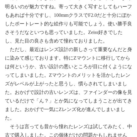
明るいのが魅力ですね。寄って大きく写すとしてもハーフ
もあれば十分ですし、100mmクラスでF2.0だと十分にぼか
したポートレート的な絵作りも可能でしょう。使い勝手良
さそうだなといつも思っていました。Zeiss好きでした
し、見た目の良さも含めて憧れておりました。
ただし、最近はレンズ設計の新しさって重要なんだと身
に染みて感じております。特にZマウントに移行してから
は何というか、古い設計の悪いところが目に付くようにな
ってしまいました。Zマウントのメリットを活かしたレン
ズがレベルが上がったと思うし、慣らされてしまいまし
た。おかげで設計の古いレンズは、ファインダーの像を見
ているだけで「ん？」とか気になってしまうことが出てき
ました。おかげで一気にZレンズ化が進んでしまいまし
た。
そうは言っても昔から憧れたレンズは試してみたく、中
古で購入しました。この個体だけの問題かもしれません