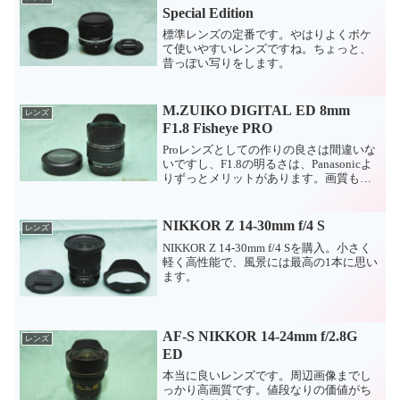
Special Edition
標準レンズの定番です。やはりよくボケ
て使いやすいレンズですね。ちょっと、
昔っぽい写りをします。
M.ZUIKO DIGITAL ED 8mm
レンズ
F1.8 Fisheye PRO
Proレンズとしての作りの良さは間違いな
いですし、F1.8の明るさは、Panasonicよ
りずっとメリットがあります。画質も良
いですが、逆光に少し弱いところがある
気がしています。
NIKKOR Z 14-30mm f/4 S
レンズ
NIKKOR Z 14-30mm f/4 Sを購入。小さく
軽く高性能で、風景には最高の1本に思い
ます。
AF-S NIKKOR 14-24mm f/2.8G
レンズ
ED
本当に良いレンズです。周辺画像までし
っかり高画質です。値段なりの価値がち