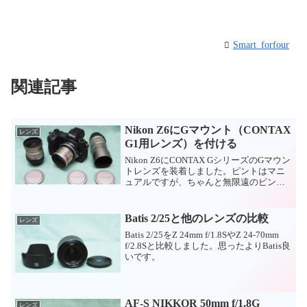
Smart_forfour
関連記事
Nikon Z6にGマウント（CONTAX
レンズ
G1用レンズ）を付ける
Nikon Z6にCONTAX GシリーズのGマウン
トレンズを装着しました。ピントはマニ
ュアルですが、ちゃんと無限遠のピント
も出ております。サンプル画像もありま
す。
Batis 2/25と他のレンズの比較
レンズ
Batis 2/25をZ 24mm f/1.8SやZ 24-70mm
f/2.8Sと比較しました。思ったよりBatis良
いです。
AF-S NIKKOR 50mm f/1.8G
レンズ