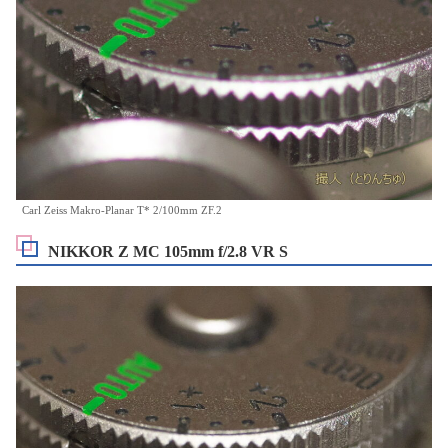
Carl Zeiss Makro-Planar T* 2/100mm ZF.2
NIKKOR Z MC 105mm f/2.8 VR S